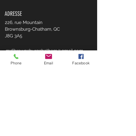
ADRESSE
226, rue Mountain
Brownsburg-Chatham, QC
J8G 3A5
mdjbrownsburgchatham@gmail.com
450.533.6948
Phone
Email
Facebook