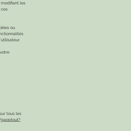
 modifiant les
 ces
okies ou
ctionnalités
tilisateur.
votre
sur tous les
/gaoptout?