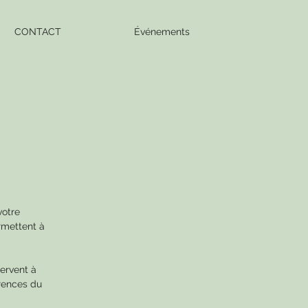
CONTACT
Événements
votre
rmettent à
servent à
érences du