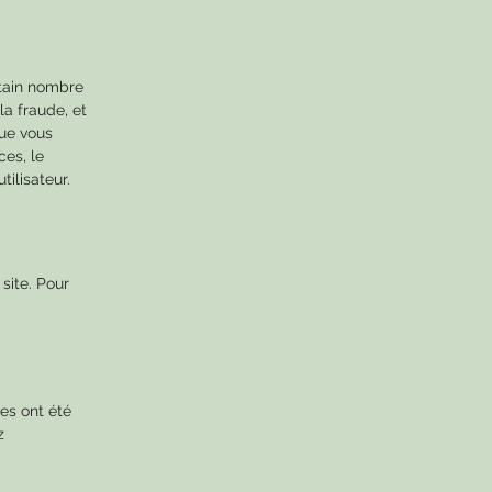
rtain nombre
la fraude, et
que vous
ces, le
tilisateur.
site. Pour
es ont été
z