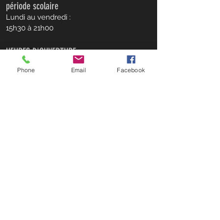
période scolaire
Lundi au vendredi :
15h30 à 21h00
HEURES D'OUVERTURE
période estivale
Phone
Email
Facebook
Lundi au jeudi :
10h00 à 18h00
CONTACT
ADRESSE
226, rue Mountain
Brownsburg-Chatham, QC
J8G 3A5
mdjbrownsburgchatham@gmail.com