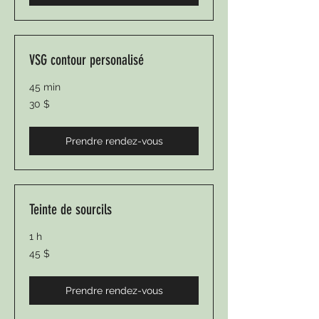
VSG contour personalisé
45 min
30 dollars
30 $
canadiens
Prendre rendez-vous
Teinte de sourcils
1 h
45 dollars
45 $
canadiens
Prendre rendez-vous