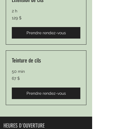
Extension de cils
2 h
129 dollars
129 $
canadiens
Prendre rendez-vous
Teinture de cils
50 min
67 dollars
67 $
canadiens
Prendre rendez-vous
HEURES D'OUVERTURE