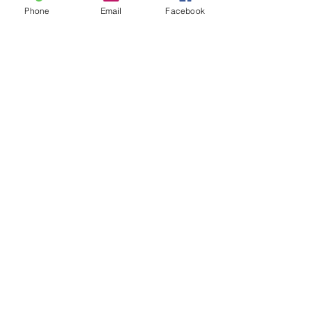
Phone
Email
Facebook
Envoyer
Mentions légales
Politique en matière de cookies