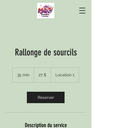
Rallonge de sourcils
27 dollars
canadiens
35 min
3
27 $
Location 1
5
m
i
n
Réserver
Description du service